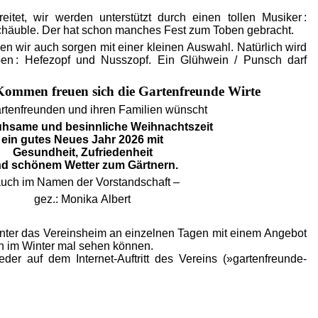
eitet, wir werden unterstützt durch einen tollen Musiker :
chäuble. Der hat schon manches Fest zum Toben gebracht.
en wir auch sorgen mit einer kleinen Auswahl. Natürlich wird
n : Hefezopf und Nusszopf. Ein Glühwein / Punsch darf
Kommen freuen sich die Gartenfreunde Wirte
rtenfreunden und ihren Familien wünscht
uhsame und besinnliche Weihnachtszeit
ein gutes Neues Jahr 2026 mit
Gesundheit, Zufriedenheit
d schönem Wetter zum Gärtnern.
auch im Namen der Vorstandschaft –
gez.: Monika Albert
inter das Vereinsheim an einzelnen Tagen mit einem Angebot
ch im Winter mal sehen können.
der auf dem Internet-Auftritt des Vereins (»gartenfreunde-