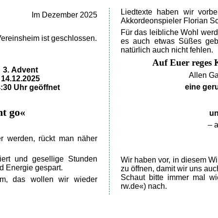
Liedtexte haben wir vorber
Im Dezember 2025
Akkordeonspieler Florian S
Für das leibliche Wohl werd
Vereinsheim ist geschlossen.
es auch etwas Süßes gebe
natürlich auch nicht fehlen.
Auf Euer reges 
3. Advent
Allen Ga
14.12.2025
eine ger
:30 Uhr geöffnet
ht go«
un
– 
r werden, rückt man näher
iert und gesellige Stunden
Wir haben vor, in diesem W
d Energie gespart.
zu öffnen, damit wir uns au
Schaut bitte immer mal wie
im, das wollen wir wieder
rw.de«) nach.